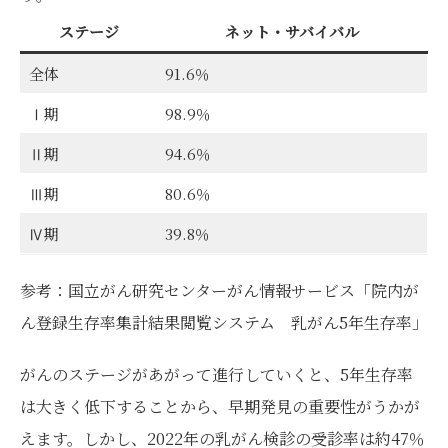
ステージ
ネット・サバイバル
全体
91.6％
Ⅰ期
98.9％
Ⅱ期
94.6％
Ⅲ期
80.6％
Ⅳ期
39.8％
参考：国立がん研究センターがん情報サービス「
院内が
ん登録生存率集計結果閲覧システム 乳がん5年生存率
」
がんのステージがあがって進行していくと、5年生存率
は大きく低下することから、早期発見の重要性がうかが
えます。しかし、2022年の乳がん検診の受診率は約47％