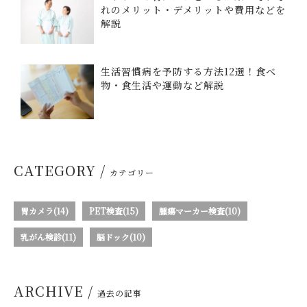
れのメリット・デメリットや費用などを
解説
生活習慣病を予防する方法12選！食べ
物・食生活や運動など解説
CATEGORY /
カテゴリー
胃カメラ(14)
PET検査(15)
腫瘍マーカー検査(10)
乳がん検診(11)
脳ドック(10)
ARCHIVE /
過去の記事